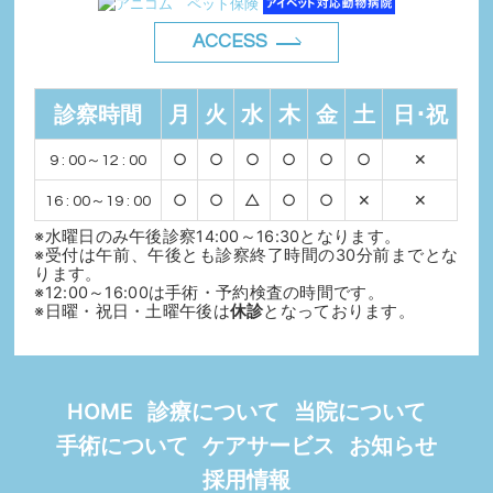
ACCESS
診察時間
月
火
水
木
金
土
日･祝
○
○
○
○
○
○
✕
9 : 00～12 : 00
○
○
△
○
○
✕
✕
16 : 00～19 : 00
※水曜日のみ午後診察14:00～16:30となります。
※受付は午前、午後とも診察終了時間の30分前までとな
ります。
※12:00～16:00は手術・予約検査の時間です。
※日曜・祝日・土曜午後は
休診
となっております。
HOME
診療について
当院について
手術について
ケアサービス
お知らせ
採用情報