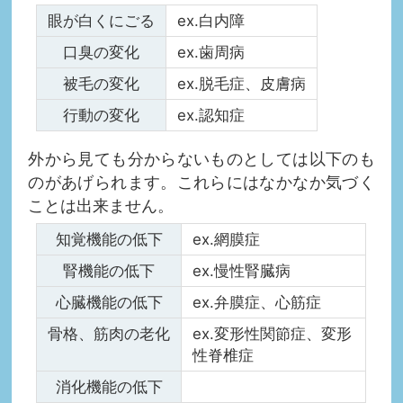
眼が白くにごる
ex.白内障
口臭の変化
ex.歯周病
被毛の変化
ex.脱毛症、皮膚病
行動の変化
ex.認知症
外から見ても分からないものとしては以下のも
のがあげられます。これらにはなかなか気づく
ことは出来ません。
知覚機能の低下
ex.網膜症
腎機能の低下
ex.慢性腎臓病
心臓機能の低下
ex.弁膜症、心筋症
骨格、筋肉の老化
ex.変形性関節症、変形
性脊椎症
消化機能の低下