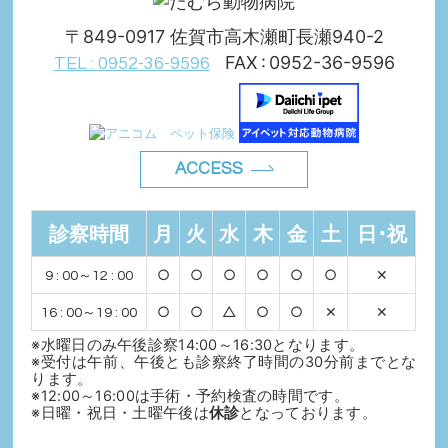
〒849-0917 佐賀市高木瀬町長瀬940-2
FAX : 0952-36-9596
TEL : 0952-36-9596
ACCESS
診察時間
月
火
水
木
金
土
日･祝
○
○
○
○
○
○
✕
9 : 00～12 : 00
○
○
△
○
○
✕
✕
16 : 00～19 : 00
※水曜日のみ午後診察14:00～16:30となります。
※受付は午前、午後とも診察終了時間の30分前までとな
ります。
※12:00～16:00は手術・予約検査の時間です。
※日曜・祝日・土曜午後は
休診
となっております。